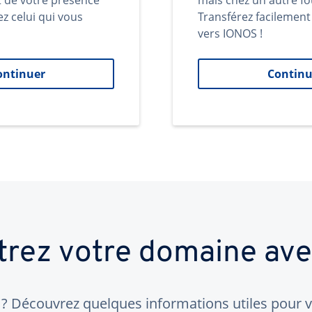
t de votre présence
mais chez un autre fo
ez celui qui vous
Transférez facilemen
vers IONOS !
ontinuer
Continu
trez votre domaine av
 Découvrez quelques informations utiles pour vo