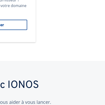
urnisseur ?
t votre domaine
er
ec IONOS
us aider à vous lancer.